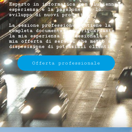
Esperto in informatica con pluriennale
esperienza e la passione per lo
sviluppo di nuovi prodotti.
La sezione professione contiene la
completa documentazione riguardante
la mia esperienza professionale e la
mia offerta di servizi che metto a
disposizione di potenziali clienti.
Offerta professionale