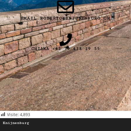
EMAIL ROBERTO@KNIJNENBURG.CH
CHIAMA +41 79 438 19 55
Visite:
4,893
Knijnenburg