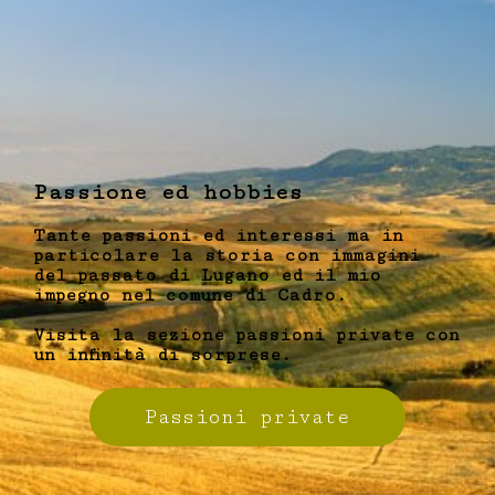
Passione ed hobbies
Tante passioni ed interessi ma in
particolare la storia con immagini
del passato di Lugano ed il mio
impegno nel comune di Cadro.
Visita la sezione passioni private con
un infinità di sorprese.
Passioni private